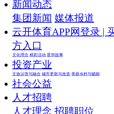
新闻动态
集团新闻
媒体报道
云开体育APP网登录 |
方入口
文化理念
精彩活动
星华故事
投资产业
文旅运营与融合
城市更新与改造
美丽乡村与赋能
社会公益
人才招聘
人才理念
招聘职位