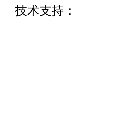
技术支持：