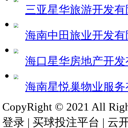
三亚星华旅游开发有
海南中田旅业开发有
海口星华房地产开发
海南星悦巢物业服务
CopyRight © 2021 All 
登录 | 买球投注平台 |