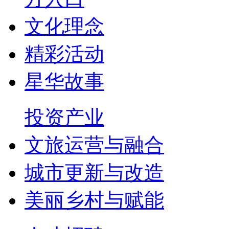
文化理念
精彩活动
星华故事
投资产业
文旅运营与融合
城市更新与改造
美丽乡村与赋能