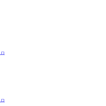
入口
入口